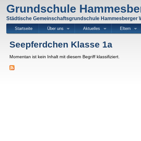
Di
Grundschule Hammesbe
z
Inh
Städtische Gemeinschaftsgrundschule Hammesberger
Startseite
Über uns
Aktuelles
Eltern
Seepferdchen Klasse 1a
Momentan ist kein Inhalt mit diesem Begriff klassifiziert.