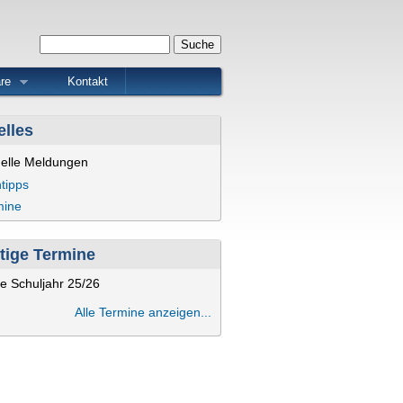
Suchformular
Suche
re
Kontakt
elles
uelle Meldungen
tipps
mine
tige Termine
e Schuljahr 25/26
Alle Termine anzeigen...