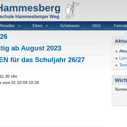
Direkt
 Hammesberg
zum
Inhalt
dschule Hammesberger Weg
Aktuelles
Eltern
Schulverein
OGS
Formula
26
Aktu
ig ab August 2023
Akt
Lern
für das Schuljahr 26/27
Ter
-11.30 Uhr
Wich
e vom 01.10-09.10.26
Termin
 für das Schuljahr 26/27