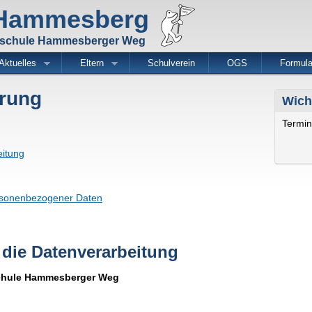
Direkt
 Hammesberg
zum
Inhalt
dschule Hammesberger Weg
Aktuelles
Eltern
Schulverein
OGS
Formula
ärung
Wich
Termin
eitung
ersonenbezogener Daten
r die Datenverarbeitung
chule Hammesberger Weg