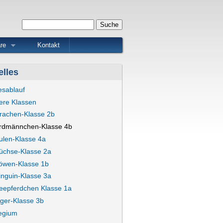
Suchformular
Suche
re
Kontakt
elles
esablauf
ere Klassen
rachen-Klasse 2b
rdmännchen-Klasse 4b
ulen-Klasse 4a
üchse-Klasse 2a
öwen-Klasse 1b
inguin-Klasse 3a
eepferdchen Klasse 1a
iger-Klasse 3b
legium