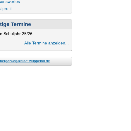
senswertes
lprofil
tige Termine
e Schuljahr 25/26
Alle Termine anzeigen...
bergerweg@stadt.wuppertal.de