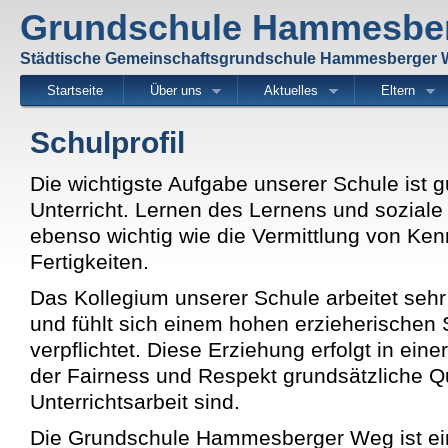
Di
Grundschule Hammesbe
z
Inh
Städtische Gemeinschaftsgrundschule Hammesberger
Startseite
Über uns
Aktuelles
Eltern
Schulprofil
Die wichtigste Aufgabe unserer Schule ist gu
Unterricht. Lernen des Lernens und sozial
ebenso wichtig wie die Vermittlung von Ke
Fertigkeiten.
Das Kollegium unserer Schule arbeitet se
und fühlt sich einem hohen erzieherischen
verpflichtet. Diese Erziehung erfolgt in ein
der Fairness und Respekt grundsätzliche Qu
Unterrichtsarbeit sind.
Die Grundschule Hammesberger Weg ist ein