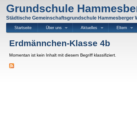
Di
Grundschule Hammesbe
z
Inh
Städtische Gemeinschaftsgrundschule Hammesberger
Startseite
Über uns
Aktuelles
Eltern
Erdmännchen-Klasse 4b
Momentan ist kein Inhalt mit diesem Begriff klassifiziert.